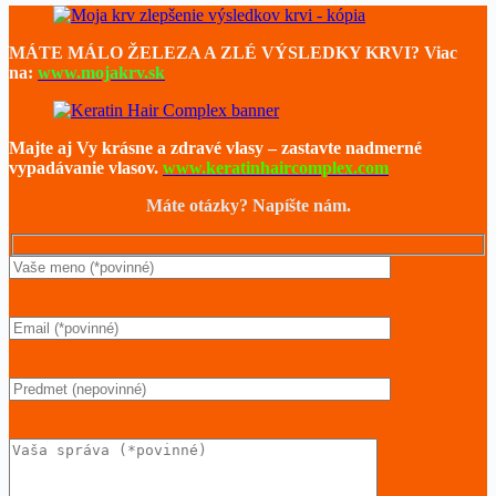
MÁTE MÁLO ŽELEZA A ZLÉ VÝSLEDKY KRVI? Viac
na:
www.mojakrv.sk
Majte aj Vy krásne a zdravé vlasy – zastavte nadmerné
vypadávanie vlasov.
www.keratinhaircomplex.com
Máte otázky? Napíšte nám.