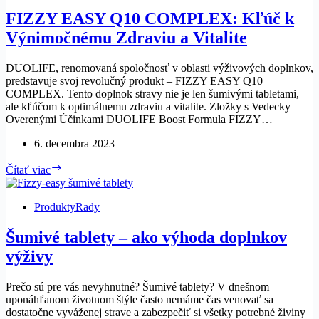
FIZZY EASY Q10 COMPLEX: Kľúč k
Výnimočnému Zdraviu a Vitalite
DUOLIFE, renomovaná spoločnosť v oblasti výživových doplnkov,
predstavuje svoj revolučný produkt – FIZZY EASY Q10
COMPLEX. Tento doplnok stravy nie je len šumivými tabletami,
ale kľúčom k optimálnemu zdraviu a vitalite. Zložky s Vedecky
Overenými Účinkami DUOLIFE Boost Formula FIZZY…
6. decembra 2023
FIZZY
Čítať viac
EASY
Q10
COMPLEX:
Produkty
Rady
Kľúč
k
Šumivé tablety – ako výhoda doplnkov
Výnimočnému
výživy
Zdraviu
a
Vitalite
Prečo sú pre vás nevyhnutné? Šumivé tablety? V dnešnom
uponáhľanom životnom štýle často nemáme čas venovať sa
dostatočne vyváženej strave a zabezpečiť si všetky potrebné živiny