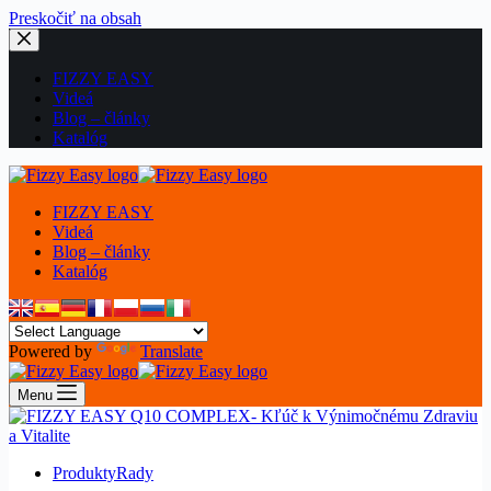
Preskočiť
Preskočiť na obsah
na
obsah
FIZZY EASY
Videá
Blog – články
Katalóg
FIZZY EASY
Videá
Blog – články
Katalóg
Powered by
Translate
Menu
Produkty
Rady