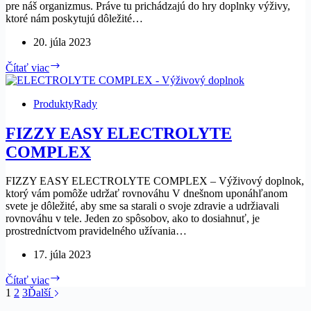
pre náš organizmus. Práve tu prichádzajú do hry doplnky výživy,
ktoré nám poskytujú dôležité…
20. júla 2023
Šumivé
Čítať viac
tablety
–
ako
Produkty
Rady
výhoda
doplnkov
FIZZY EASY ELECTROLYTE
výživy
COMPLEX
FIZZY EASY ELECTROLYTE COMPLEX – Výživový doplnok,
ktorý vám pomôže udržať rovnováhu V dnešnom uponáhľanom
svete je dôležité, aby sme sa starali o svoje zdravie a udržiavali
rovnováhu v tele. Jeden zo spôsobov, ako to dosiahnuť, je
prostredníctvom pravidelného užívania…
17. júla 2023
FIZZY
Čítať viac
EASY
1
2
3
Ďalší
ELECTROLYTE